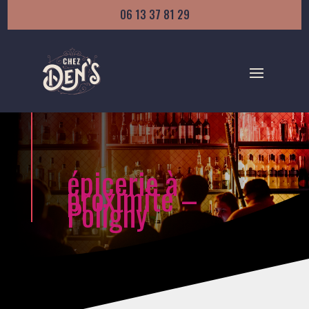
06 13 37 81 29
épicerie à
proximité –
Poligny