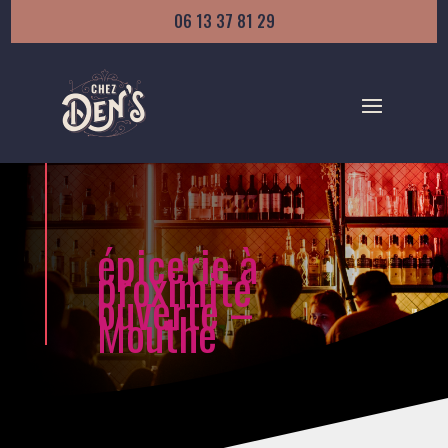
06 13 37 81 29
épicerie à
proximité
ouverte –
Mouthe