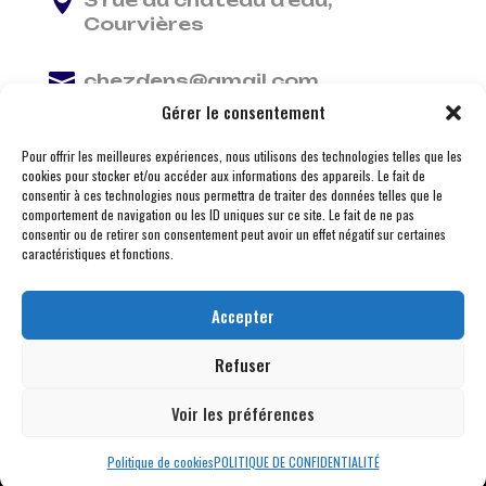

3 rue du château d'eau,
Courvières

chezdens@gmail.com
Gérer le consentement

06 13 37 81 29
Pour offrir les meilleures expériences, nous utilisons des technologies telles que les
cookies pour stocker et/ou accéder aux informations des appareils. Le fait de
consentir à ces technologies nous permettra de traiter des données telles que le
comportement de navigation ou les ID uniques sur ce site. Le fait de ne pas
consentir ou de retirer son consentement peut avoir un effet négatif sur certaines
caractéristiques et fonctions.
Accepter
Refuser
Voir les préférences
© 2026 M Development
–
Mentions légales
– Tous
droits réservés –
Blogs
Politique de cookies
POLITIQUE DE CONFIDENTIALITÉ