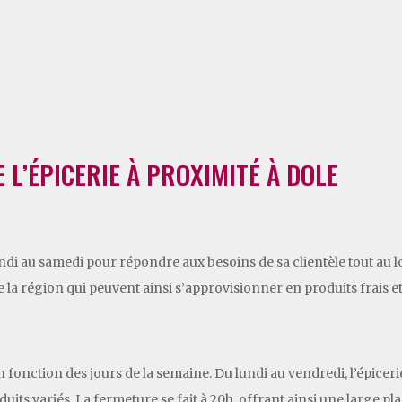
L’ÉPICERIE À PROXIMITÉ À DOLE
undi au samedi pour répondre aux besoins de sa clientèle tout au l
e la région qui peuvent ainsi s’approvisionner en produits frais e
n fonction des jours de la semaine. Du lundi au vendredi, l’épice
duits variés. La fermeture se fait à 20h, offrant ainsi une large pl