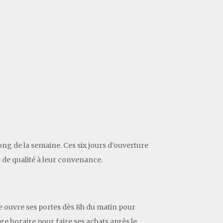
ong de la semaine. Ces six jours d’ouverture
t de qualité à leur convenance.
rie ouvre ses portes dès 8h du matin pour
age horaire pour faire ses achats après le