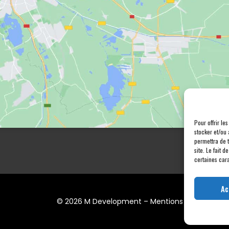
Pour offrir le
stocker et/ou 
permettra de 
site. Le fait 
certaines cara
Ac
© 2026 M Development
–
Mentions légales
– Tou