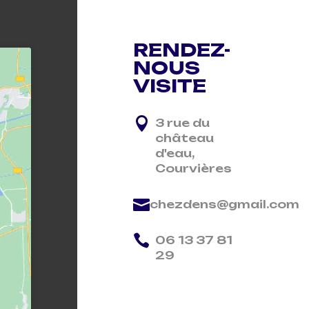
RENDEZ-
NOUS
VISITE

3 rue du
château
d'eau,
Courvières

chezdens@gmail.com

06 13 37 81
29