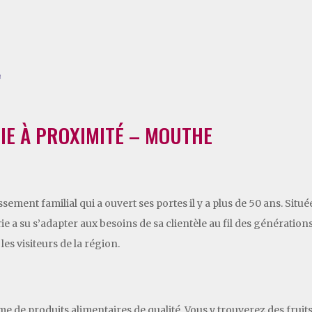
e
RIE À PROXIMITÉ – MOUTHE
ssement familial qui a ouvert ses portes il y a plus de 50 ans. Si
cerie a su s’adapter aux besoins de sa clientèle au fil des générati
es visiteurs de la région.
de produits alimentaires de qualité. Vous y trouverez des fruits e