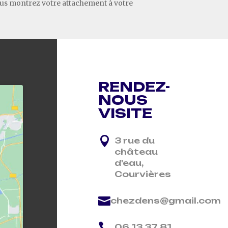
vous montrez votre attachement à votre
RENDEZ-
NOUS
VISITE

3 rue du
château
d'eau,
Courvières

chezdens@gmail.com

06 13 37 81