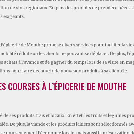
lection de vins régionaux. En plus des produits de première nécess
us exigeants.
l’épicerie de Mouthe propose divers services pour faciliter la vie d
mobilité réduite ou les clients ne pouvant se déplacer. De plus, 
 achats à l’avance et de gagner du temps lors de sa visite en mag
ions pour faire découvrir de nouveaux produits à sa clientèle.
ES COURSES À L’ÉPICERIE DE MOUTHE
té de ses produits frais et locaux. En effet, les fruits et légume
ée. De plus, la viande et les produits laitiers sont sélectionnés a
rise non seulement l’économie locale, mais aussi la préservation 