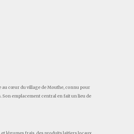
tuée au cœur du village de Mouthe, connu pour
ons. Son emplacement central en fait un lieu de
t légumes frais, des produits laitiers locaux,