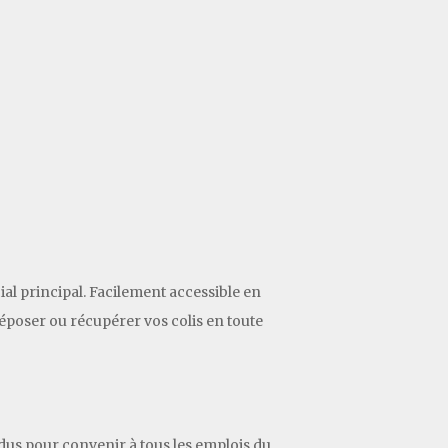
ial principal. Facilement accessible en
époser ou récupérer vos colis en toute
endus pour convenir à tous les emplois du