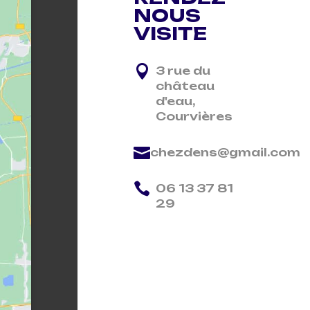
NOUS
VISITE

3 rue du
château
d'eau,
Courvières

chezdens@gmail.com

06 13 37 81
29