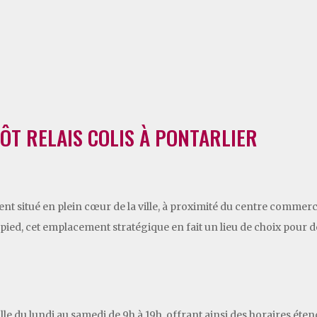
ÔT RELAIS COLIS À PONTARLIER
ment situé en plein cœur de la ville, à proximité du centre commerc
ed, cet emplacement stratégique en fait un lieu de choix pour d
ille du lundi au samedi de 9h à 19h, offrant ainsi des horaires ét