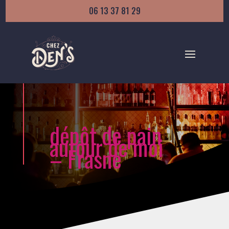
06 13 37 81 29
dépôt de pain
autour de moi
– Frasne