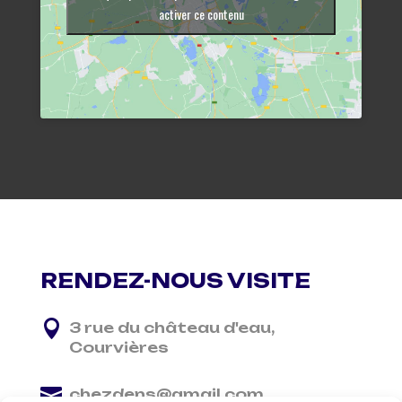
activer ce contenu
RENDEZ-NOUS VISITE

3 rue du château d'eau,
Courvières

chezdens@gmail.com