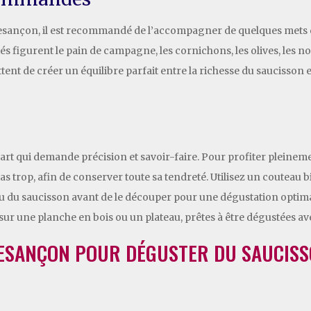
esançon, il est recommandé de l’accompagner de quelques mets q
figurent le pain de campagne, les cornichons, les olives, les noix
nt de créer un équilibre parfait entre la richesse du saucisson et 
t qui demande précision et savoir-faire. Pour profiter pleinement
 trop, afin de conserver toute sa tendreté. Utilisez un couteau b
 peau du saucisson avant de le découper pour une dégustation opti
ur une planche en bois ou un plateau, prêtes à être dégustées 
BESANÇON POUR DÉGUSTER DU SAUCIS