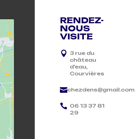
RENDEZ-
NOUS
VISITE

3 rue du
château
d'eau,
Courvières

chezdens@gmail.com

06 13 37 81
29