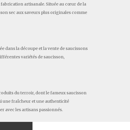
abrication artisanale. Située au cœur de la
cisson sec aux saveurs plus originales comme
e dans la découpe et la vente de saucissons
ifférentes variétés de saucisson,
oduits du terroir, dont le fameux saucisson
i une fraîcheur et une authenticité
er avec les artisans passionnés.