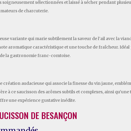
es soigneusement sélectionnées et laissé à sécher pendant plusie
 amateurs de charcuterie.
ieuse variante qui marie subtilement la saveur de l’ail avec la vian
note aromatique caractéristique et une touche de fraîcheur. Idéal
 de la gastronomie franc-comtoise.
 création audacieuse qui associe la finesse du vin jaune, emblémat
ère à ce saucisson des arômes subtils et complexes, ainsi qu’une
offre une expérience gustative inédite.
UCISSON DE BESANÇON
ommandés