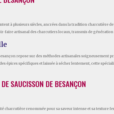
ent à plusieurs siècles, ancrées dans la tradition charcutière d
ir-faire artisanal des charcutiers locaux, transmis de génération
lle
 Besançon repose sur des méthodes artisanales soigneusement pré
es épices spécifiques et laissée à sécher lentement, cette spécial
S DE SAUCISSON DE BESANÇON
ité charcutière renommée pour sa saveur intense et sa texture fer