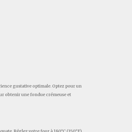
érience gustative optimale. Optez pour un
pour obtenir une fondue crémeuse et
quate. Réglez votre four à 180°C (350°F)