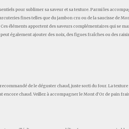
tiels pour sublimer sa saveur et sa texture. Parmi les accompa
cuteries fines telles que du jambon cru ou de la saucisse de Mo
 Ces éléments apportent des saveurs complémentaires qui se mari
 peut également ajouter des noix, des figues fraîches ou des rais
t recommandé de le déguster chaud, juste sorti du four. La textur
est encore chaud. Veillez à accompagner le Mont d’Or de pain frai