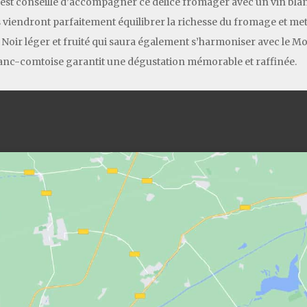
l est conseillé d’accompagner ce délice fromager avec un vin blan
 viendront parfaitement équilibrer la richesse du fromage et mett
 Noir léger et fruité qui saura également s’harmoniser avec le Mo
nc-comtoise garantit une dégustation mémorable et raffinée.