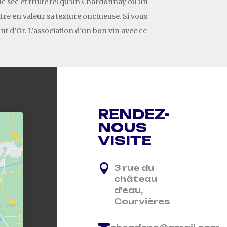
c sec et fruité tel qu’un Chardonnay ou un
re en valeur sa texture onctueuse. Si vous
nt d’Or. L’association d’un bon vin avec ce
RENDEZ-
NOUS
VISITE

3 rue du
château
d'eau,
Courvières