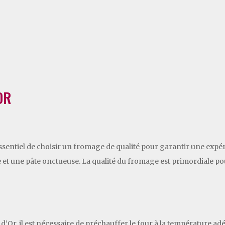
OR
 essentiel de choisir un fromage de qualité pour garantir une exp
ne et une pâte onctueuse. La qualité du fromage est primordiale 
Or, il est nécessaire de préchauffer le four à la température adé