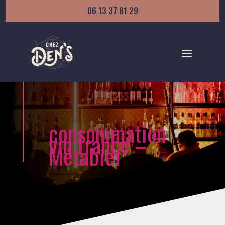
06 13 37 81 29
consommation
vin france –
Métabief