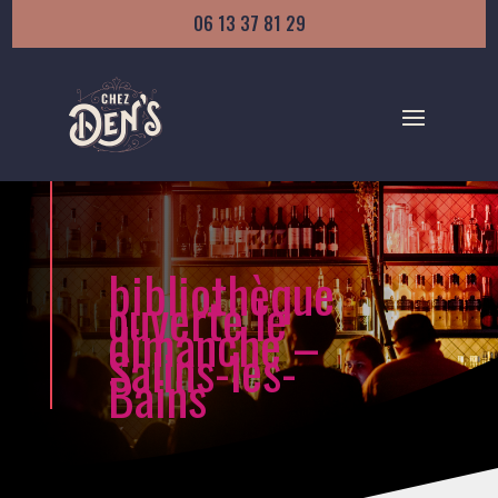
06 13 37 81 29
bibliothèque
ouverte le
dimanche –
Salins-les-
Bains