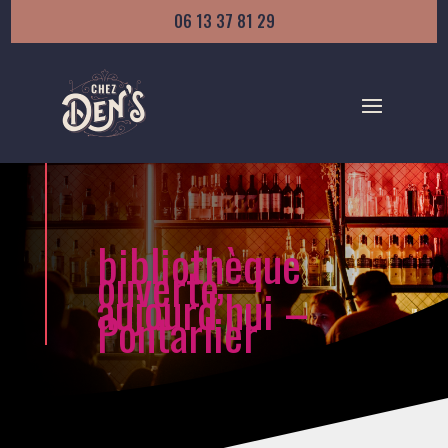
06 13 37 81 29
bibliothèque
ouverte
aujourd’hui –
Pontarlier