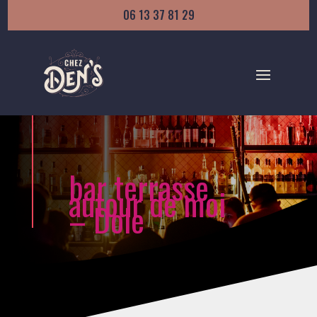
06 13 37 81 29
bar terrasse
autour de moi
– Dole