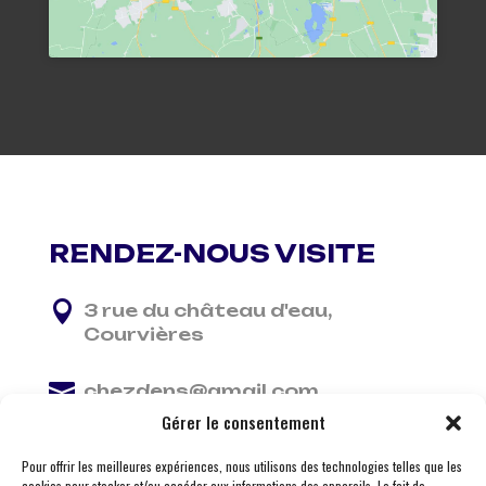
RENDEZ-NOUS VISITE

3 rue du château d'eau,
Courvières

chezdens@gmail.com
Gérer le consentement

06 13 37 81 29
Pour offrir les meilleures expériences, nous utilisons des technologies telles que les
cookies pour stocker et/ou accéder aux informations des appareils. Le fait de