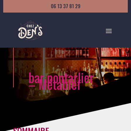
06 13 37 81 29
bar pontarlier
– Métabief
SOMMAIRE