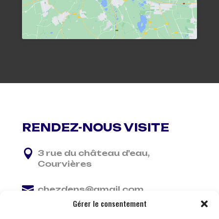
RENDEZ-NOUS VISITE

3 rue du château d'eau,
Courvières

chezdens@gmail.com
Gérer le consentement

06 13 37 81 29