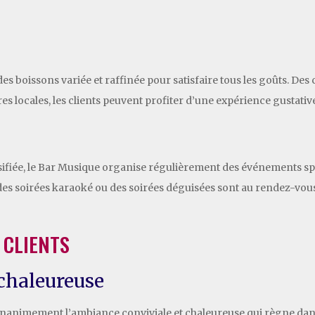
 boissons variée et raffinée pour satisfaire tous les goûts. Des c
res locales, les clients peuvent profiter d’une expérience gustativ
ifiée, le Bar Musique organise régulièrement des événements spé
, des soirées karaoké ou des soirées déguisées sont au rendez-vou
 CLIENTS
chaleureuse
nanimement l’ambiance conviviale et chaleureuse qui règne dans 