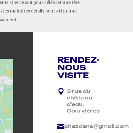
nts. Que ce soit pour célébrer une fête
s les moindres détails pour offrir une
issement.
RENDEZ-
NOUS
VISITE

3 rue du
château
d'eau,
Courvières

chezdens@gmail.com