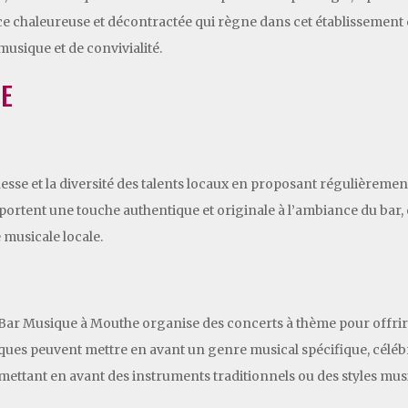
ce chaleureuse et décontractée qui règne dans cet établissement 
usique et de convivialité.
E
sse et la diversité des talents locaux en proposant régulièrement
ortent une touche authentique et originale à l’ambiance du bar, 
 musicale locale.
le Bar Musique à Mouthe organise des concerts à thème pour offri
iques peuvent mettre en avant un genre musical spécifique, célé
ettant en avant des instruments traditionnels ou des styles m