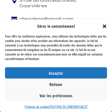

3 rue du château d'eau,
Courvières

chezdens@gmail.com
Gérer le consentement

06 13 37 81 29
Pour offrir les meilleures expériences, nous utilisons des technologies telles que les
cookies pour stocker et/ou accéder aux informations des appareils. Le fait de
consentir à ces technologies nous permettra de traiter des données telles que le
comportement de navigation ou les ID uniques sur ce site. Le fait de ne pas
consentir ou de retirer son consentement peut avoir un effet négatif sur certaines
caractéristiques et fonctions.
Accepter
Refuser
Voir les préférences
© 2026 M Development
–
Mentions légales
– Tous
droits réservés –
Blogs
Politique de cookies
POLITIQUE DE CONFIDENTIALITÉ