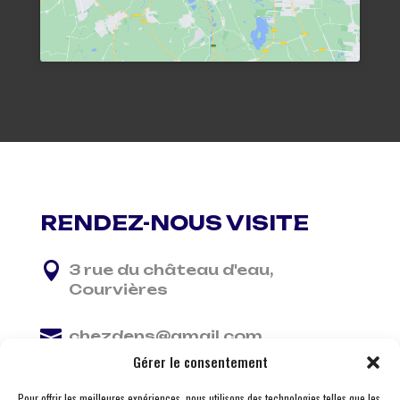
RENDEZ-NOUS VISITE

3 rue du château d'eau,
Courvières

chezdens@gmail.com
Gérer le consentement

06 13 37 81 29
Pour offrir les meilleures expériences, nous utilisons des technologies telles que les