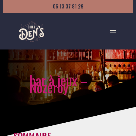
06 13 37 81 29
bar à jeux –
Nozeroy
SOMMAIRE