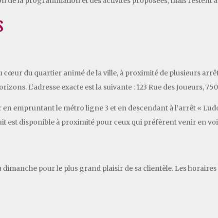
n de la programmation et des activités proposées, mais restent acc
S
au cœur du quartier animé de la ville, à proximité de plusieurs arr
orizons. L’adresse exacte est la suivante : 123 Rue des Joueurs, 750
r en empruntant le métro ligne 3 et en descendant à l’arrêt « Lud
t est disponible à proximité pour ceux qui préfèrent venir en voi
 dimanche pour le plus grand plaisir de sa clientèle. Les horaires 