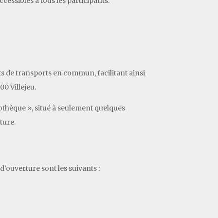
essibles à tous les participants.
êts de transports en commun, facilitant ainsi
00 Villejeu.
othèque », situé à seulement quelques
ture.
d’ouverture sont les suivants :