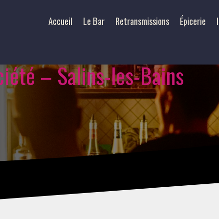
Accueil
Le Bar
Retransmissions
Épicerie
ciété – Salins-les-Bains