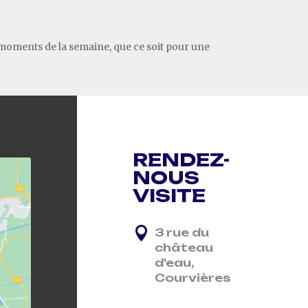
s moments de la semaine, que ce soit pour une
RENDEZ-
NOUS
VISITE

3 rue du
château
d'eau,
Courvières