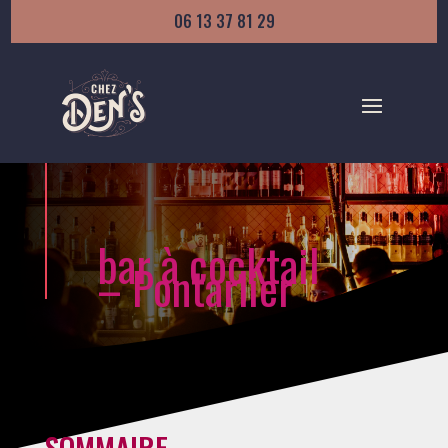
06 13 37 81 29
bar à cocktail
– Pontarlier
SOMMAIRE