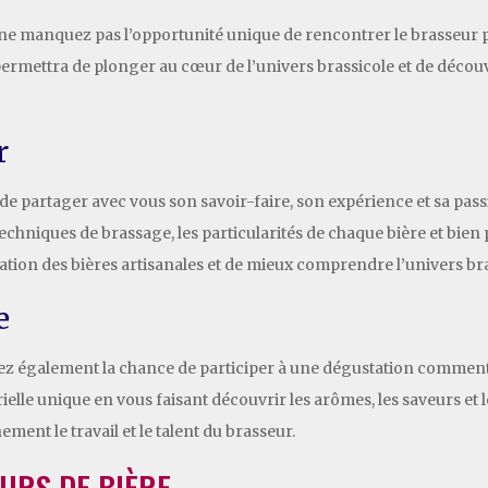
y, ne manquez pas l’opportunité unique de rencontrer le brasseur 
ermettra de plonger au cœur de l’univers brassicole et de découvr
r
 de partager avec vous son savoir-faire, son expérience et sa pas
 techniques de brassage, les particularités de chaque bière et bien 
tion des bières artisanales et de mieux comprendre l’univers bra
e
rez également la chance de participer à une dégustation commenté
lle unique en vous faisant découvrir les arômes, les saveurs et le
ent le travail et le talent du brasseur.
URS DE BIÈRE