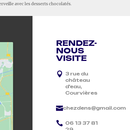
erveille avec les desserts chocolatés.
RENDEZ-
NOUS
VISITE

3 rue du
château
d'eau,
Courvières

chezdens@gmail.com

06 13 37 81
29