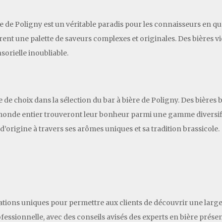
ère de Poligny est un véritable paradis pour les connaisseurs en q
frent une palette de saveurs complexes et originales. Des bières vi
orielle inoubliable.
 de choix dans la sélection du bar à bière de Poligny. Des bières
u monde entier trouveront leur bonheur parmi une gamme diversif
 d’origine à travers ses arômes uniques et sa tradition brassicole.
ations uniques pour permettre aux clients de découvrir une large 
ssionnelle, avec des conseils avisés des experts en bière présent