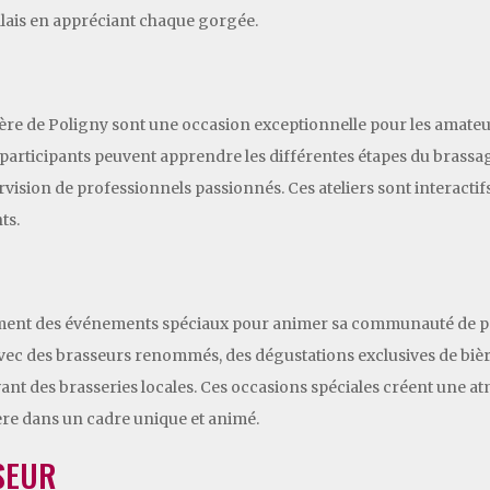
palais en appréciant chaque gorgée.
 bière de Poligny sont une occasion exceptionnelle pour les amate
es participants peuvent apprendre les différentes étapes du brass
rvision de professionnels passionnés. Ces ateliers sont interactifs
ts.
rement des événements spéciaux pour animer sa communauté de p
avec des brasseurs renommés, des dégustations exclusives de biè
vant des brasseries locales. Ces occasions spéciales créent une a
ière dans un cadre unique et animé.
SEUR