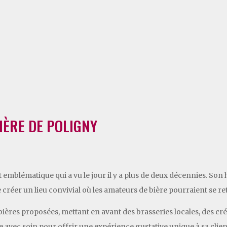
IÈRE DE POLIGNY
t emblématique qui a vu le jour il y a plus de deux décennies. Son
e créer un lieu convivial où les amateurs de bière pourraient se re
bières proposées, mettant en avant des brasseries locales, des cr
e avec soin pour offrir une expérience gustative unique à sa clien