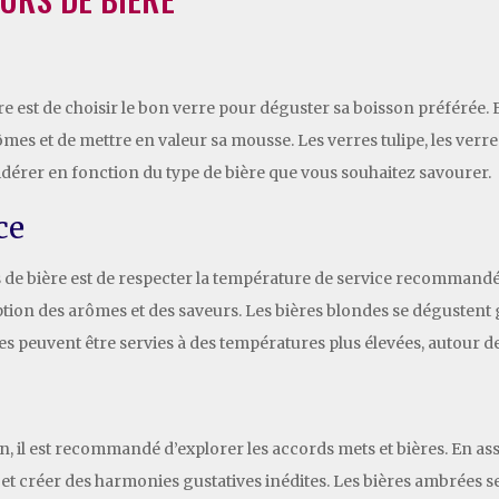
e est de choisir le bon verre pour déguster sa boisson préférée. 
mes et de mettre en valeur sa mousse. Les verres tulipe, les verre
sidérer en fonction du type de bière que vous souhaitez savourer.
ce
de bière est de respecter la température de service recommandée 
on des arômes et des saveurs. Les bières blondes se dégustent g
tes peuvent être servies à des températures plus élevées, autour de
, il est recommandé d’explorer les accords mets et bières. En ass
et créer des harmonies gustatives inédites. Les bières ambrées s