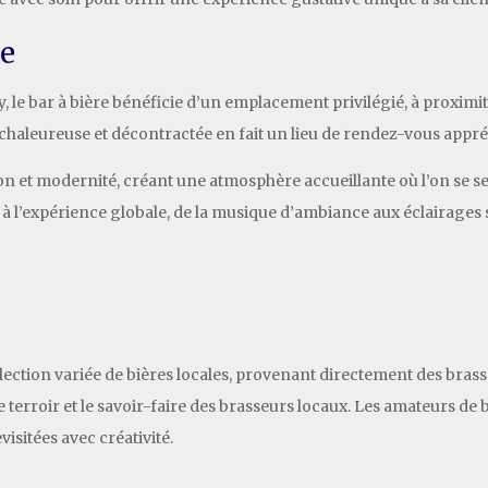
ce
, le bar à bière bénéficie d’un emplacement privilégié, à proximité
aleureuse et décontractée en fait un lieu de rendez-vous appréci
on et modernité, créant une atmosphère accueillante où l’on se se
e à l’expérience globale, de la musique d’ambiance aux éclairages s
lection variée de bières locales, provenant directement des brass
le terroir et le savoir-faire des brasseurs locaux. Les amateurs d
visitées avec créativité.